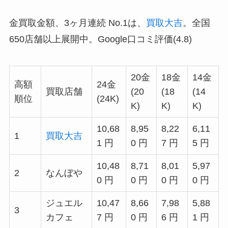
金買取金額、3ヶ月連続 No.1は、
買取大吉
。全国
650店舗以上展開中。Google口コミ評価(4.8)
20金
18金
14金
高額
24金
買取店舗
(20
(18
(14
順位
(24K)
K)
K)
K)
10,68
8,95
8,22
6,11
1
買取大吉
1 円
0 円
7 円
5 円
10,48
8,71
8,01
5,97
2
なんぼや
0 円
0 円
0 円
0 円
ジュエル
10,47
8,66
7,98
5,88
3
カフェ
7 円
0 円
6 円
1 円