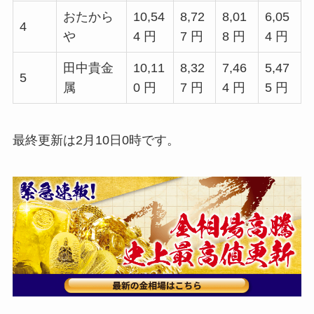
おたから
10,54
8,72
8,01
6,05
4
や
4 円
7 円
8 円
4 円
田中貴金
10,11
8,32
7,46
5,47
5
属
0 円
7 円
4 円
5 円
最終更新は2月10日0時です。