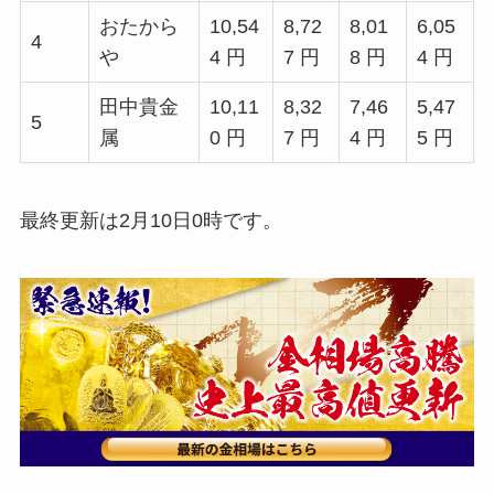
おたから
10,54
8,72
8,01
6,05
4
や
4 円
7 円
8 円
4 円
田中貴金
10,11
8,32
7,46
5,47
5
属
0 円
7 円
4 円
5 円
最終更新は2月10日0時です。