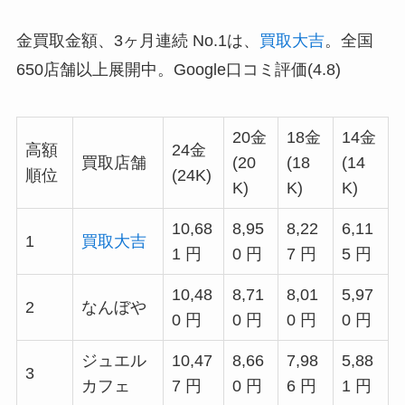
金買取金額、3ヶ月連続 No.1は、
買取大吉
。全国
650店舗以上展開中。Google口コミ評価(4.8)
20金
18金
14金
高額
24金
買取店舗
(20
(18
(14
順位
(24K)
K)
K)
K)
10,68
8,95
8,22
6,11
1
買取大吉
1 円
0 円
7 円
5 円
10,48
8,71
8,01
5,97
2
なんぼや
0 円
0 円
0 円
0 円
ジュエル
10,47
8,66
7,98
5,88
3
カフェ
7 円
0 円
6 円
1 円