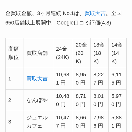
金買取金額、3ヶ月連続 No.1は、
買取大吉
。全国
650店舗以上展開中。Google口コミ評価(4.8)
20金
18金
14金
高額
24金
買取店舗
(20
(18
(14
順位
(24K)
K)
K)
K)
10,68
8,95
8,22
6,11
1
買取大吉
1 円
0 円
7 円
5 円
10,48
8,71
8,01
5,97
2
なんぼや
0 円
0 円
0 円
0 円
ジュエル
10,47
8,66
7,98
5,88
3
カフェ
7 円
0 円
6 円
1 円