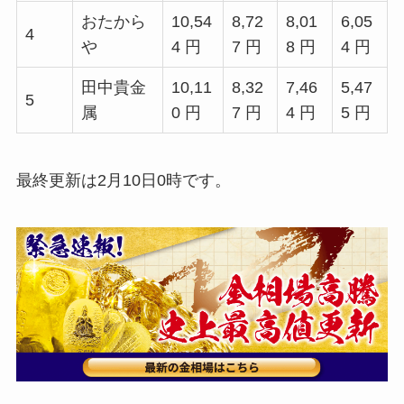
おたから
10,54
8,72
8,01
6,05
4
や
4 円
7 円
8 円
4 円
田中貴金
10,11
8,32
7,46
5,47
5
属
0 円
7 円
4 円
5 円
最終更新は2月10日0時です。