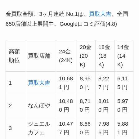
金買取金額、3ヶ月連続 No.1は、
買取大吉
。全国
650店舗以上展開中。Google口コミ評価(4.8)
20金
18金
14金
高額
24金
買取店舗
(20
(18
(14
順位
(24K)
K)
K)
K)
10,68
8,95
8,22
6,11
1
買取大吉
1 円
0 円
7 円
5 円
10,48
8,71
8,01
5,97
2
なんぼや
0 円
0 円
0 円
0 円
ジュエル
10,47
8,66
7,98
5,88
3
カフェ
7 円
0 円
6 円
1 円