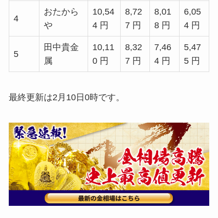
おたから
10,54
8,72
8,01
6,05
4
や
4 円
7 円
8 円
4 円
田中貴金
10,11
8,32
7,46
5,47
5
属
0 円
7 円
4 円
5 円
最終更新は2月10日0時です。