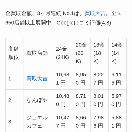
金買取金額、3ヶ月連続 No.1は、
買取大吉
。全国
650店舗以上展開中。Google口コミ評価(4.8)
20金
18金
14金
高額
24金
買取店舗
(20
(18
(14
順位
(24K)
K)
K)
K)
10,68
8,95
8,22
6,11
1
買取大吉
1 円
0 円
7 円
5 円
10,48
8,71
8,01
5,97
2
なんぼや
0 円
0 円
0 円
0 円
ジュエル
10,47
8,66
7,98
5,88
3
カフェ
7 円
0 円
6 円
1 円