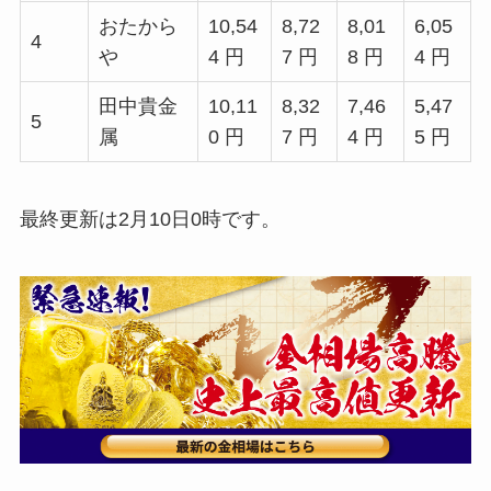
おたから
10,54
8,72
8,01
6,05
4
や
4 円
7 円
8 円
4 円
田中貴金
10,11
8,32
7,46
5,47
5
属
0 円
7 円
4 円
5 円
最終更新は2月10日0時です。