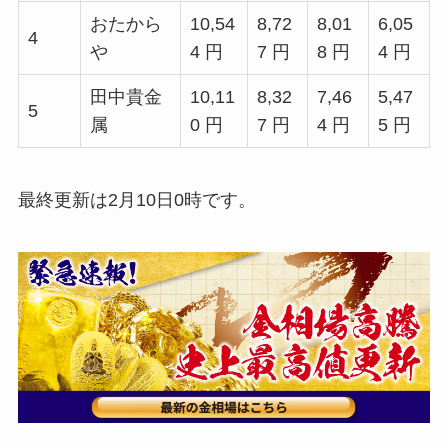
おたから
10,54
8,72
8,01
6,05
4
や
4 円
7 円
8 円
4 円
田中貴金
10,11
8,32
7,46
5,47
5
属
0 円
7 円
4 円
5 円
最終更新は2月10日0時です。