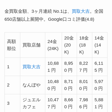
金買取金額、3ヶ月連続 No.1は、
買取大吉
。全国
650店舗以上展開中。Google口コミ評価(4.8)
20金
18金
14金
高額
24金
買取店舗
(20
(18
(14
順位
(24K)
K)
K)
K)
10,68
8,95
8,22
6,11
1
買取大吉
1 円
0 円
7 円
5 円
10,48
8,71
8,01
5,97
2
なんぼや
0 円
0 円
0 円
0 円
ジュエル
10,47
8,66
7,98
5,88
3
カフェ
7 円
0 円
6 円
1 円