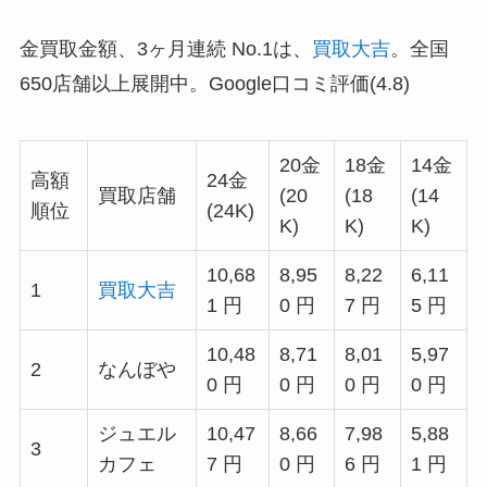
金買取金額、3ヶ月連続 No.1は、
買取大吉
。全国
650店舗以上展開中。Google口コミ評価(4.8)
20金
18金
14金
高額
24金
買取店舗
(20
(18
(14
順位
(24K)
K)
K)
K)
10,68
8,95
8,22
6,11
1
買取大吉
1 円
0 円
7 円
5 円
10,48
8,71
8,01
5,97
2
なんぼや
0 円
0 円
0 円
0 円
ジュエル
10,47
8,66
7,98
5,88
3
カフェ
7 円
0 円
6 円
1 円