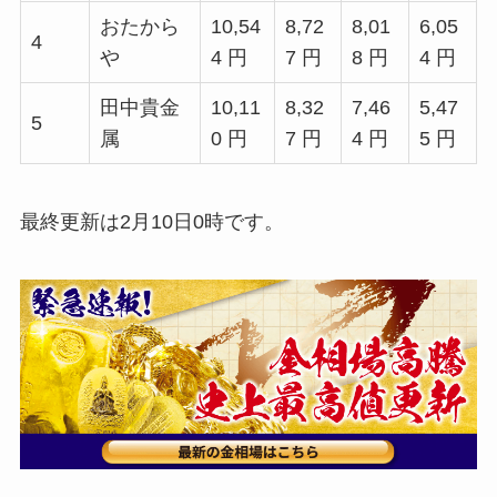
おたから
10,54
8,72
8,01
6,05
4
や
4 円
7 円
8 円
4 円
田中貴金
10,11
8,32
7,46
5,47
5
属
0 円
7 円
4 円
5 円
最終更新は2月10日0時です。