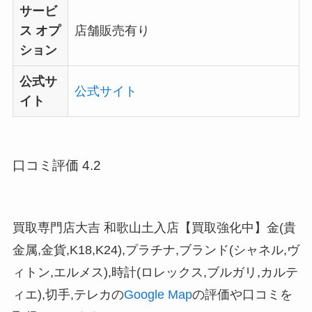
サービ
ス オプ
店舗販売有り
ション
公式サ
公式サイト
イト
口コミ評価 4.2
買取専門店大吉 和歌山土入店【買取強化中】金(貴
金属,金貨,K18,K24),プラチナ,ブランド(シャネル,ヴ
ィトン,エルメス),時計(ロレックス,ブルガリ,カルテ
ィエ),切手,テレカの
Google Map
の評価や口コミを