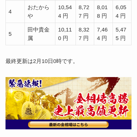
おたから
10,54
8,72
8,01
6,05
4
や
4 円
7 円
8 円
4 円
田中貴金
10,11
8,32
7,46
5,47
5
属
0 円
7 円
4 円
5 円
最終更新は2月10日0時です。