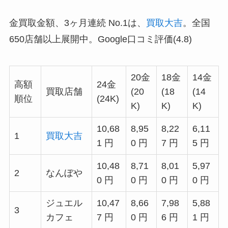
金買取金額、3ヶ月連続 No.1は、
買取大吉
。全国
650店舗以上展開中。Google口コミ評価(4.8)
20金
18金
14金
高額
24金
買取店舗
(20
(18
(14
順位
(24K)
K)
K)
K)
10,68
8,95
8,22
6,11
1
買取大吉
1 円
0 円
7 円
5 円
10,48
8,71
8,01
5,97
2
なんぼや
0 円
0 円
0 円
0 円
ジュエル
10,47
8,66
7,98
5,88
3
カフェ
7 円
0 円
6 円
1 円