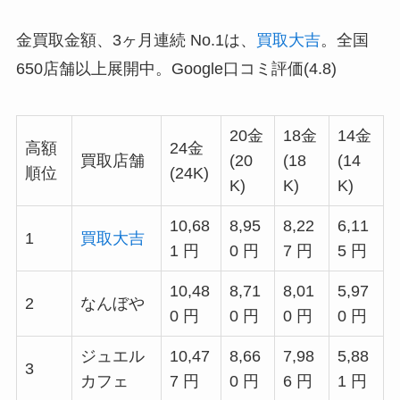
金買取金額、3ヶ月連続 No.1は、
買取大吉
。全国
650店舗以上展開中。Google口コミ評価(4.8)
20金
18金
14金
高額
24金
買取店舗
(20
(18
(14
順位
(24K)
K)
K)
K)
10,68
8,95
8,22
6,11
1
買取大吉
1 円
0 円
7 円
5 円
10,48
8,71
8,01
5,97
2
なんぼや
0 円
0 円
0 円
0 円
ジュエル
10,47
8,66
7,98
5,88
3
カフェ
7 円
0 円
6 円
1 円