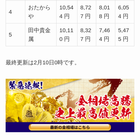
おたから
10,54
8,72
8,01
6,05
4
や
4 円
7 円
8 円
4 円
田中貴金
10,11
8,32
7,46
5,47
5
属
0 円
7 円
4 円
5 円
最終更新は2月10日0時です。