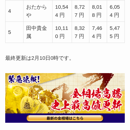
おたから
10,54
8,72
8,01
6,05
4
や
4 円
7 円
8 円
4 円
田中貴金
10,11
8,32
7,46
5,47
5
属
0 円
7 円
4 円
5 円
最終更新は2月10日0時です。