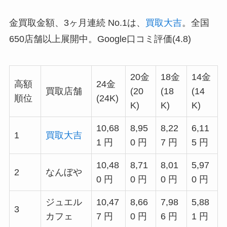
金買取金額、3ヶ月連続 No.1は、
買取大吉
。全国
650店舗以上展開中。Google口コミ評価(4.8)
20金
18金
14金
高額
24金
買取店舗
(20
(18
(14
順位
(24K)
K)
K)
K)
10,68
8,95
8,22
6,11
1
買取大吉
1 円
0 円
7 円
5 円
10,48
8,71
8,01
5,97
2
なんぼや
0 円
0 円
0 円
0 円
ジュエル
10,47
8,66
7,98
5,88
3
カフェ
7 円
0 円
6 円
1 円