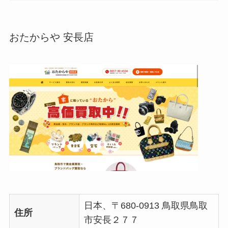
おたからや 安長店
日本、〒680-0913 鳥取県鳥取
住所
市安長２７７