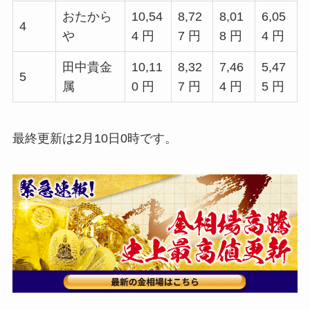
おたから
10,54
8,72
8,01
6,05
4
や
4 円
7 円
8 円
4 円
田中貴金
10,11
8,32
7,46
5,47
5
属
0 円
7 円
4 円
5 円
最終更新は2月10日0時です。