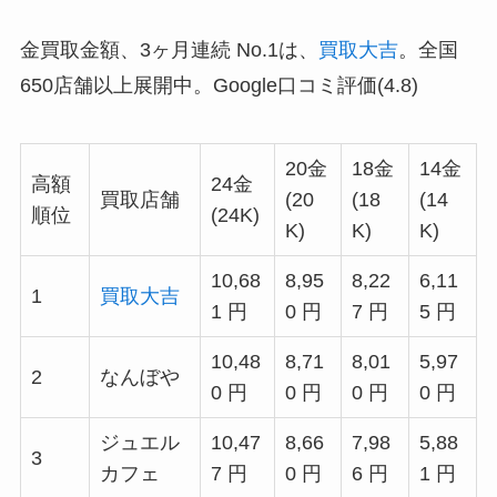
金買取金額、3ヶ月連続 No.1は、
買取大吉
。全国
650店舗以上展開中。Google口コミ評価(4.8)
20金
18金
14金
高額
24金
買取店舗
(20
(18
(14
順位
(24K)
K)
K)
K)
10,68
8,95
8,22
6,11
1
買取大吉
1 円
0 円
7 円
5 円
10,48
8,71
8,01
5,97
2
なんぼや
0 円
0 円
0 円
0 円
ジュエル
10,47
8,66
7,98
5,88
3
カフェ
7 円
0 円
6 円
1 円