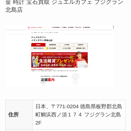
金 時計 宝石買取 ジュエルカフェ フジグラン
北島店
日本、〒771-0204 徳島県板野郡北島
住所
町鯛浜西ノ須１７４ フジグラン北島
2F