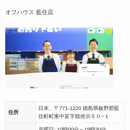
オフハウス 藍住店
日本、〒771-1220 徳島県板野郡藍
住所
住町町東中富字朏傍示５０−１
月曜日: 10時00分～19時30分