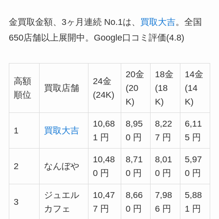
金買取金額、3ヶ月連続 No.1は、
買取大吉
。全国
650店舗以上展開中。Google口コミ評価(4.8)
20金
18金
14金
高額
24金
買取店舗
(20
(18
(14
順位
(24K)
K)
K)
K)
10,68
8,95
8,22
6,11
1
買取大吉
1 円
0 円
7 円
5 円
10,48
8,71
8,01
5,97
2
なんぼや
0 円
0 円
0 円
0 円
ジュエル
10,47
8,66
7,98
5,88
3
カフェ
7 円
0 円
6 円
1 円