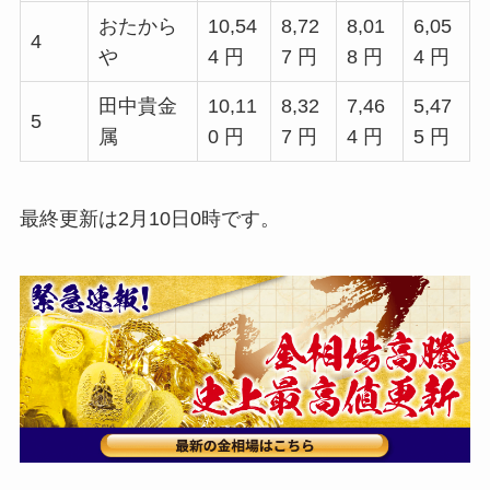
おたから
10,54
8,72
8,01
6,05
4
や
4 円
7 円
8 円
4 円
田中貴金
10,11
8,32
7,46
5,47
5
属
0 円
7 円
4 円
5 円
最終更新は2月10日0時です。