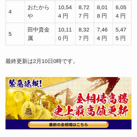
おたから
10,54
8,72
8,01
6,05
4
や
4 円
7 円
8 円
4 円
田中貴金
10,11
8,32
7,46
5,47
5
属
0 円
7 円
4 円
5 円
最終更新は2月10日0時です。