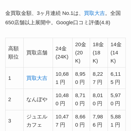
金買取金額、3ヶ月連続 No.1は、
買取大吉
。全国
650店舗以上展開中。Google口コミ評価(4.8)
20金
18金
14金
高額
24金
買取店舗
(20
(18
(14
順位
(24K)
K)
K)
K)
10,68
8,95
8,22
6,11
1
買取大吉
1 円
0 円
7 円
5 円
10,48
8,71
8,01
5,97
2
なんぼや
0 円
0 円
0 円
0 円
ジュエル
10,47
8,66
7,98
5,88
3
カフェ
7 円
0 円
6 円
1 円