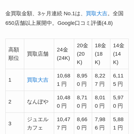
金買取金額、3ヶ月連続 No.1は、
買取大吉
。全国
650店舗以上展開中。Google口コミ評価(4.8)
20金
18金
14金
高額
24金
買取店舗
(20
(18
(14
順位
(24K)
K)
K)
K)
10,68
8,95
8,22
6,11
1
買取大吉
1 円
0 円
7 円
5 円
10,48
8,71
8,01
5,97
2
なんぼや
0 円
0 円
0 円
0 円
ジュエル
10,47
8,66
7,98
5,88
3
カフェ
7 円
0 円
6 円
1 円