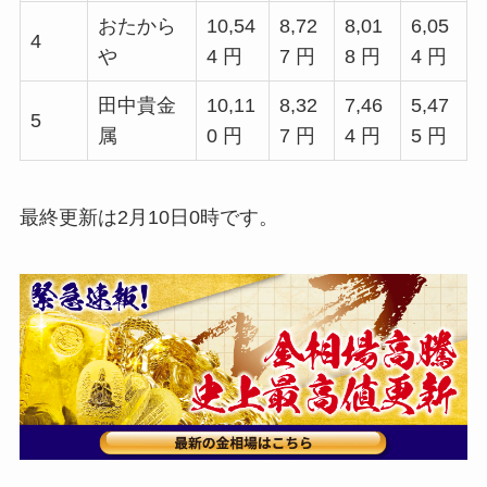
おたから
10,54
8,72
8,01
6,05
4
や
4 円
7 円
8 円
4 円
田中貴金
10,11
8,32
7,46
5,47
5
属
0 円
7 円
4 円
5 円
最終更新は2月10日0時です。