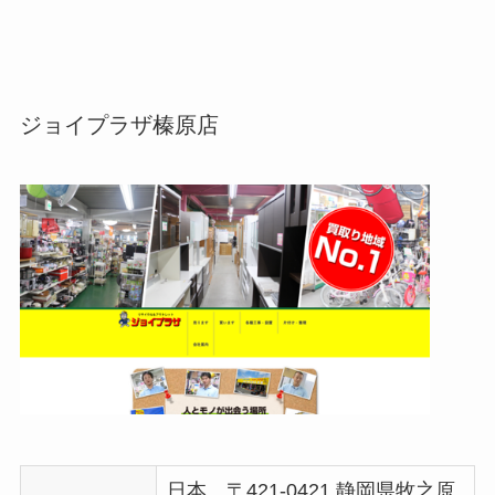
ジョイプラザ榛原店
日本、〒421-0421 静岡県牧之原