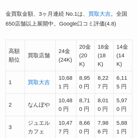
金買取金額、3ヶ月連続 No.1は、
買取大吉
。全国
650店舗以上展開中。Google口コミ評価(4.8)
20金
18金
14金
高額
24金
買取店舗
(20
(18
(14
順位
(24K)
K)
K)
K)
10,68
8,95
8,22
6,11
1
買取大吉
1 円
0 円
7 円
5 円
10,48
8,71
8,01
5,97
2
なんぼや
0 円
0 円
0 円
0 円
ジュエル
10,47
8,66
7,98
5,88
3
カフェ
7 円
0 円
6 円
1 円