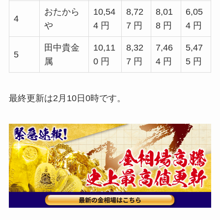
おたから
10,54
8,72
8,01
6,05
4
や
4 円
7 円
8 円
4 円
田中貴金
10,11
8,32
7,46
5,47
5
属
0 円
7 円
4 円
5 円
最終更新は2月10日0時です。