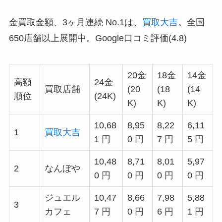
金買取金額、3ヶ月連続 No.1は、
買取大吉
。全国
650店舗以上展開中。Google口コミ評価(4.8)
20金
18金
14金
高額
24金
買取店舗
(20
(18
(14
順位
(24K)
K)
K)
K)
10,68
8,95
8,22
6,11
1
買取大吉
1 円
0 円
7 円
5 円
10,48
8,71
8,01
5,97
2
なんぼや
0 円
0 円
0 円
0 円
ジュエル
10,47
8,66
7,98
5,88
3
カフェ
7 円
0 円
6 円
1 円