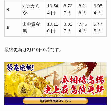
おたから
10,54
8,72
8,01
6,05
4
や
4 円
7 円
8 円
4 円
田中貴金
10,11
8,32
7,46
5,47
5
属
0 円
7 円
4 円
5 円
最終更新は2月10日0時です。