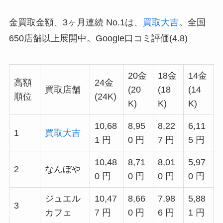
金買取金額、3ヶ月連続 No.1は、
買取大吉
。全国
650店舗以上展開中。Google口コミ評価(4.8)
20金
18金
14金
高額
24金
買取店舗
(20
(18
(14
順位
(24K)
K)
K)
K)
10,68
8,95
8,22
6,11
1
買取大吉
1 円
0 円
7 円
5 円
10,48
8,71
8,01
5,97
2
なんぼや
0 円
0 円
0 円
0 円
ジュエル
10,47
8,66
7,98
5,88
3
カフェ
7 円
0 円
6 円
1 円