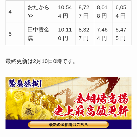
おたから
10,54
8,72
8,01
6,05
4
や
4 円
7 円
8 円
4 円
田中貴金
10,11
8,32
7,46
5,47
5
属
0 円
7 円
4 円
5 円
最終更新は2月10日0時です。