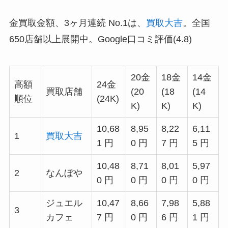
金買取金額、3ヶ月連続 No.1は、
買取大吉
。全国
650店舗以上展開中。Google口コミ評価(4.8)
20金
18金
14金
高額
24金
買取店舗
(20
(18
(14
順位
(24K)
K)
K)
K)
10,68
8,95
8,22
6,11
1
買取大吉
1 円
0 円
7 円
5 円
10,48
8,71
8,01
5,97
2
なんぼや
0 円
0 円
0 円
0 円
ジュエル
10,47
8,66
7,98
5,88
3
カフェ
7 円
0 円
6 円
1 円