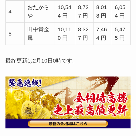
おたから
10,54
8,72
8,01
6,05
4
や
4 円
7 円
8 円
4 円
田中貴金
10,11
8,32
7,46
5,47
5
属
0 円
7 円
4 円
5 円
最終更新は2月10日0時です。