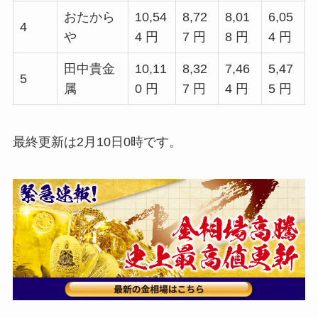
おたから
10,54
8,72
8,01
6,05
4
や
4 円
7 円
8 円
4 円
田中貴金
10,11
8,32
7,46
5,47
5
属
0 円
7 円
4 円
5 円
最終更新は2月10日0時です。