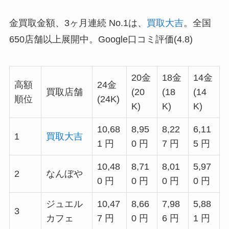
金買取金額、3ヶ月連続 No.1は、
買取大吉
。全国
650店舗以上展開中。Google口コミ評価(4.8)
20金
18金
14金
高額
24金
買取店舗
(20
(18
(14
順位
(24K)
K)
K)
K)
10,68
8,95
8,22
6,11
1
買取大吉
1 円
0 円
7 円
5 円
10,48
8,71
8,01
5,97
2
なんぼや
0 円
0 円
0 円
0 円
ジュエル
10,47
8,66
7,98
5,88
3
カフェ
7 円
0 円
6 円
1 円