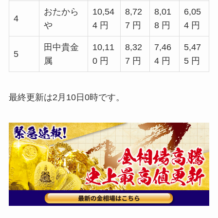
おたから
10,54
8,72
8,01
6,05
4
や
4 円
7 円
8 円
4 円
田中貴金
10,11
8,32
7,46
5,47
5
属
0 円
7 円
4 円
5 円
最終更新は2月10日0時です。