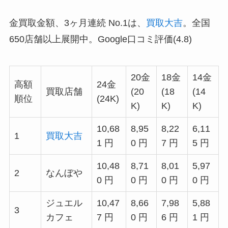
金買取金額、3ヶ月連続 No.1は、
買取大吉
。全国
650店舗以上展開中。Google口コミ評価(4.8)
20金
18金
14金
高額
24金
買取店舗
(20
(18
(14
順位
(24K)
K)
K)
K)
10,68
8,95
8,22
6,11
1
買取大吉
1 円
0 円
7 円
5 円
10,48
8,71
8,01
5,97
2
なんぼや
0 円
0 円
0 円
0 円
ジュエル
10,47
8,66
7,98
5,88
3
カフェ
7 円
0 円
6 円
1 円