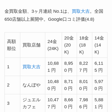
金買取金額、3ヶ月連続 No.1は、
買取大吉
。全国
650店舗以上展開中。Google口コミ評価(4.8)
20金
18金
14金
高額
24金
買取店舗
(20
(18
(14
順位
(24K)
K)
K)
K)
10,68
8,95
8,22
6,11
1
買取大吉
1 円
0 円
7 円
5 円
10,48
8,71
8,01
5,97
2
なんぼや
0 円
0 円
0 円
0 円
ジュエル
10,47
8,66
7,98
5,88
3
カフェ
7 円
0 円
6 円
1 円