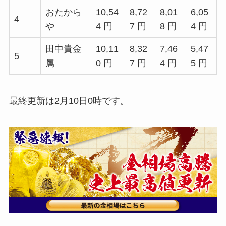
おたから
10,54
8,72
8,01
6,05
4
や
4 円
7 円
8 円
4 円
田中貴金
10,11
8,32
7,46
5,47
5
属
0 円
7 円
4 円
5 円
最終更新は2月10日0時です。