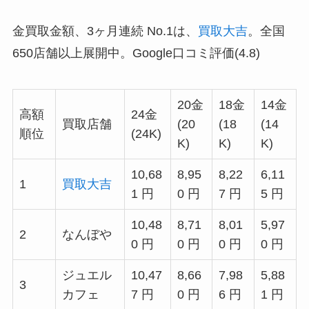
金買取金額、3ヶ月連続 No.1は、
買取大吉
。全国
650店舗以上展開中。Google口コミ評価(4.8)
20金
18金
14金
高額
24金
買取店舗
(20
(18
(14
順位
(24K)
K)
K)
K)
10,68
8,95
8,22
6,11
1
買取大吉
1 円
0 円
7 円
5 円
10,48
8,71
8,01
5,97
2
なんぼや
0 円
0 円
0 円
0 円
ジュエル
10,47
8,66
7,98
5,88
3
カフェ
7 円
0 円
6 円
1 円