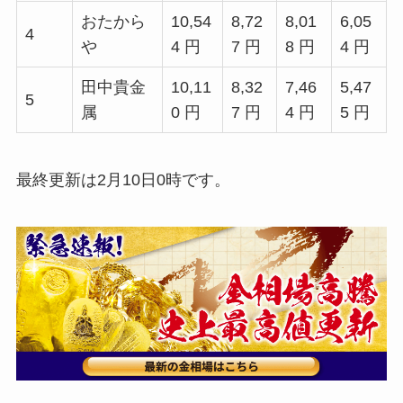
おたから
10,54
8,72
8,01
6,05
4
や
4 円
7 円
8 円
4 円
田中貴金
10,11
8,32
7,46
5,47
5
属
0 円
7 円
4 円
5 円
最終更新は2月10日0時です。