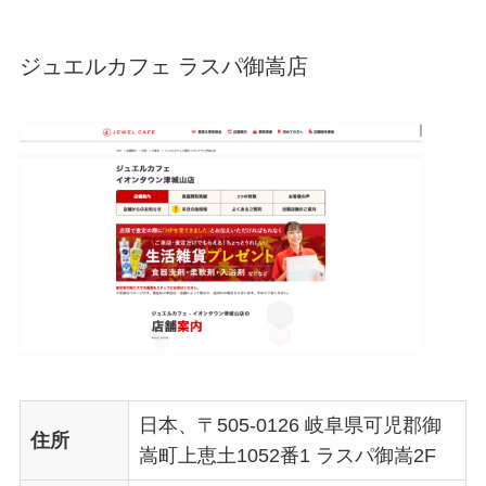
ジュエルカフェ ラスパ御嵩店
日本、〒505-0126 岐阜県可児郡御
住所
嵩町上恵土1052番1 ラスパ御嵩2F