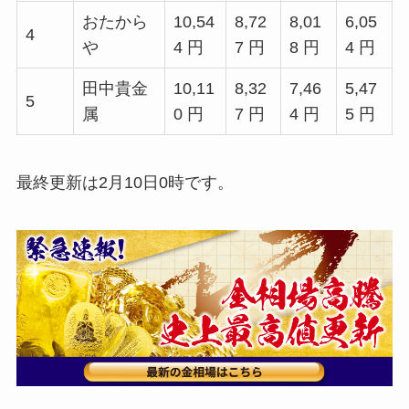
おたから
10,54
8,72
8,01
6,05
4
や
4 円
7 円
8 円
4 円
田中貴金
10,11
8,32
7,46
5,47
5
属
0 円
7 円
4 円
5 円
最終更新は2月10日0時です。