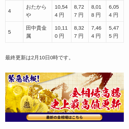
おたから
10,54
8,72
8,01
6,05
4
や
4 円
7 円
8 円
4 円
田中貴金
10,11
8,32
7,46
5,47
5
属
0 円
7 円
4 円
5 円
最終更新は2月10日0時です。