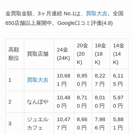
金買取金額、3ヶ月連続 No.1は、
買取大吉
。全国
650店舗以上展開中。Google口コミ評価(4.8)
20金
18金
14金
高額
24金
買取店舗
(20
(18
(14
順位
(24K)
K)
K)
K)
10,68
8,95
8,22
6,11
1
買取大吉
1 円
0 円
7 円
5 円
10,48
8,71
8,01
5,97
2
なんぼや
0 円
0 円
0 円
0 円
ジュエル
10,47
8,66
7,98
5,88
3
カフェ
7 円
0 円
6 円
1 円