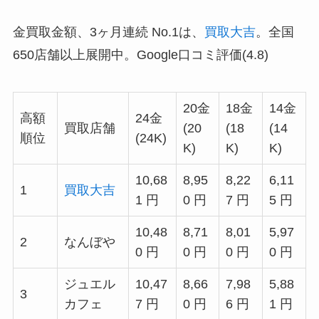
金買取金額、3ヶ月連続 No.1は、
買取大吉
。全国
650店舗以上展開中。Google口コミ評価(4.8)
20金
18金
14金
高額
24金
買取店舗
(20
(18
(14
順位
(24K)
K)
K)
K)
10,68
8,95
8,22
6,11
1
買取大吉
1 円
0 円
7 円
5 円
10,48
8,71
8,01
5,97
2
なんぼや
0 円
0 円
0 円
0 円
ジュエル
10,47
8,66
7,98
5,88
3
カフェ
7 円
0 円
6 円
1 円