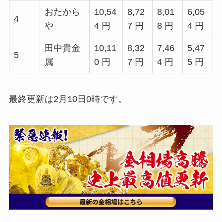
おたから
10,54
8,72
8,01
6,05
4
や
4 円
7 円
8 円
4 円
田中貴金
10,11
8,32
7,46
5,47
5
属
0 円
7 円
4 円
5 円
最終更新は2月10日0時です。