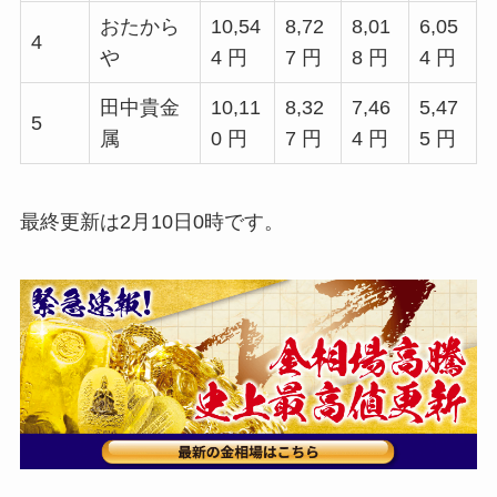
おたから
10,54
8,72
8,01
6,05
4
や
4 円
7 円
8 円
4 円
田中貴金
10,11
8,32
7,46
5,47
5
属
0 円
7 円
4 円
5 円
最終更新は2月10日0時です。