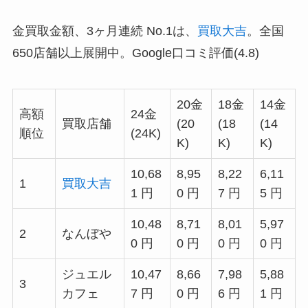
金買取金額、3ヶ月連続 No.1は、
買取大吉
。全国
650店舗以上展開中。Google口コミ評価(4.8)
20金
18金
14金
高額
24金
買取店舗
(20
(18
(14
順位
(24K)
K)
K)
K)
10,68
8,95
8,22
6,11
1
買取大吉
1 円
0 円
7 円
5 円
10,48
8,71
8,01
5,97
2
なんぼや
0 円
0 円
0 円
0 円
ジュエル
10,47
8,66
7,98
5,88
3
カフェ
7 円
0 円
6 円
1 円