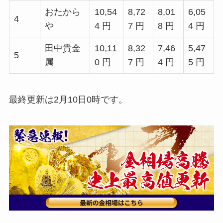
おたから
10,54
8,72
8,01
6,05
4
や
4 円
7 円
8 円
4 円
田中貴金
10,11
8,32
7,46
5,47
5
属
0 円
7 円
4 円
5 円
最終更新は2月10日0時です。