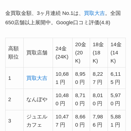
金買取金額、3ヶ月連続 No.1は、
買取大吉
。全国
650店舗以上展開中。Google口コミ評価(4.8)
20金
18金
14金
高額
24金
買取店舗
(20
(18
(14
順位
(24K)
K)
K)
K)
10,68
8,95
8,22
6,11
1
買取大吉
1 円
0 円
7 円
5 円
10,48
8,71
8,01
5,97
2
なんぼや
0 円
0 円
0 円
0 円
ジュエル
10,47
8,66
7,98
5,88
3
カフェ
7 円
0 円
6 円
1 円