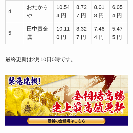
おたから
10,54
8,72
8,01
6,05
4
や
4 円
7 円
8 円
4 円
田中貴金
10,11
8,32
7,46
5,47
5
属
0 円
7 円
4 円
5 円
最終更新は2月10日0時です。