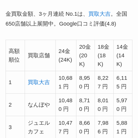
金買取金額、3ヶ月連続 No.1は、
買取大吉
。全国
650店舗以上展開中。Google口コミ評価(4.8)
20金
18金
14金
高額
24金
買取店舗
(20
(18
(14
順位
(24K)
K)
K)
K)
10,68
8,95
8,22
6,11
1
買取大吉
1 円
0 円
7 円
5 円
10,48
8,71
8,01
5,97
2
なんぼや
0 円
0 円
0 円
0 円
ジュエル
10,47
8,66
7,98
5,88
3
カフェ
7 円
0 円
6 円
1 円