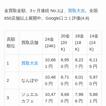
金買取金額、3ヶ月連続 No.1は、
買取大吉
。全国
650店舗以上展開中。Google口コミ評価(4.8)
20金
18金
14金
高額
24金
買取店舗
(20
(18
(14
順位
(24K)
K)
K)
K)
10,68
8,95
8,22
6,11
1
買取大吉
1 円
0 円
7 円
5 円
10,48
8,71
8,01
5,97
2
なんぼや
0 円
0 円
0 円
0 円
ジュエル
10,47
8,66
7,98
5,88
3
カフェ
7 円
0 円
6 円
1 円