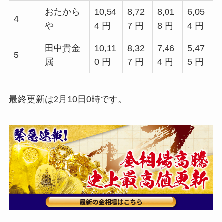
おたから
10,54
8,72
8,01
6,05
4
や
4 円
7 円
8 円
4 円
田中貴金
10,11
8,32
7,46
5,47
5
属
0 円
7 円
4 円
5 円
最終更新は2月10日0時です。