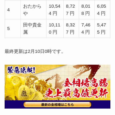
おたから
10,54
8,72
8,01
6,05
4
や
4 円
7 円
8 円
4 円
田中貴金
10,11
8,32
7,46
5,47
5
属
0 円
7 円
4 円
5 円
最終更新は2月10日0時です。