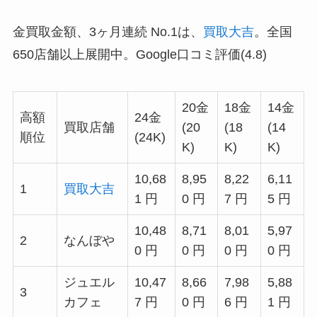
金買取金額、3ヶ月連続 No.1は、
買取大吉
。全国
650店舗以上展開中。Google口コミ評価(4.8)
20金
18金
14金
高額
24金
買取店舗
(20
(18
(14
順位
(24K)
K)
K)
K)
10,68
8,95
8,22
6,11
1
買取大吉
1 円
0 円
7 円
5 円
10,48
8,71
8,01
5,97
2
なんぼや
0 円
0 円
0 円
0 円
ジュエル
10,47
8,66
7,98
5,88
3
カフェ
7 円
0 円
6 円
1 円