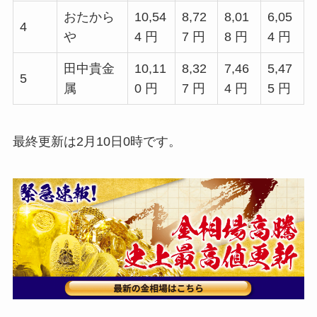
おたから
10,54
8,72
8,01
6,05
4
や
4 円
7 円
8 円
4 円
田中貴金
10,11
8,32
7,46
5,47
5
属
0 円
7 円
4 円
5 円
最終更新は2月10日0時です。