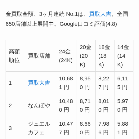
金買取金額、3ヶ月連続 No.1は、
買取大吉
。全国
650店舗以上展開中。Google口コミ評価(4.8)
20金
18金
14金
高額
24金
買取店舗
(20
(18
(14
順位
(24K)
K)
K)
K)
10,68
8,95
8,22
6,11
1
買取大吉
1 円
0 円
7 円
5 円
10,48
8,71
8,01
5,97
2
なんぼや
0 円
0 円
0 円
0 円
ジュエル
10,47
8,66
7,98
5,88
3
カフェ
7 円
0 円
6 円
1 円