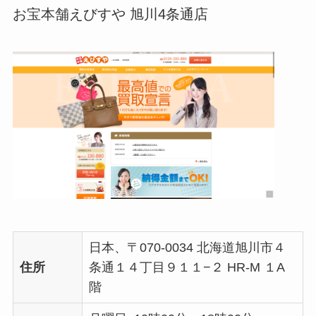
お宝本舗えびすや 旭川4条通店
日本、〒070-0034 北海道旭川市４
住所
条通１４丁目９１１−２ HR-M １A
階