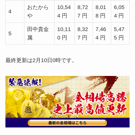
おたから
10,54
8,72
8,01
6,05
4
や
4 円
7 円
8 円
4 円
田中貴金
10,11
8,32
7,46
5,47
5
属
0 円
7 円
4 円
5 円
最終更新は2月10日0時です。