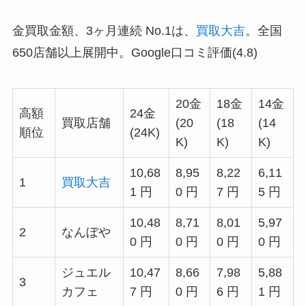
金買取金額、3ヶ月連続 No.1は、
買取大吉
。全国
650店舗以上展開中。Google口コミ評価(4.8)
20金
18金
14金
高額
24金
買取店舗
(20
(18
(14
順位
(24K)
K)
K)
K)
10,68
8,95
8,22
6,11
1
買取大吉
1 円
0 円
7 円
5 円
10,48
8,71
8,01
5,97
2
なんぼや
0 円
0 円
0 円
0 円
ジュエル
10,47
8,66
7,98
5,88
3
カフェ
7 円
0 円
6 円
1 円