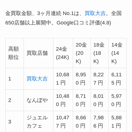
金買取金額、3ヶ月連続 No.1は、
買取大吉
。全国
650店舗以上展開中。Google口コミ評価(4.8)
20金
18金
14金
高額
24金
買取店舗
(20
(18
(14
順位
(24K)
K)
K)
K)
10,68
8,95
8,22
6,11
1
買取大吉
1 円
0 円
7 円
5 円
10,48
8,71
8,01
5,97
2
なんぼや
0 円
0 円
0 円
0 円
ジュエル
10,47
8,66
7,98
5,88
3
カフェ
7 円
0 円
6 円
1 円