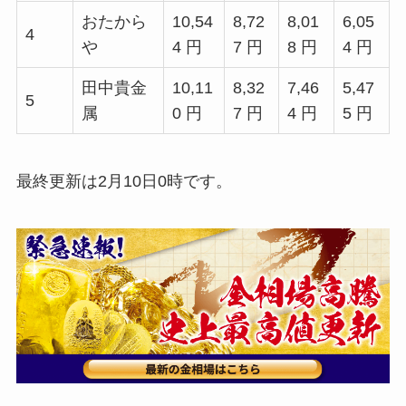
おたから
10,54
8,72
8,01
6,05
4
や
4 円
7 円
8 円
4 円
田中貴金
10,11
8,32
7,46
5,47
5
属
0 円
7 円
4 円
5 円
最終更新は2月10日0時です。