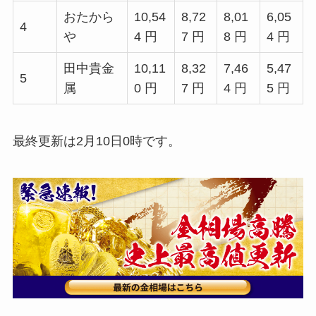
おたから
10,54
8,72
8,01
6,05
4
や
4 円
7 円
8 円
4 円
田中貴金
10,11
8,32
7,46
5,47
5
属
0 円
7 円
4 円
5 円
最終更新は2月10日0時です。