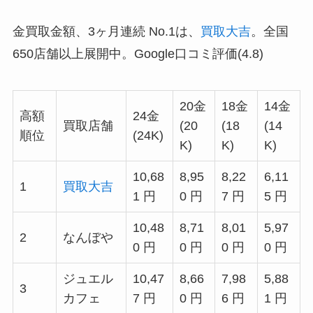
金買取金額、3ヶ月連続 No.1は、
買取大吉
。全国
650店舗以上展開中。Google口コミ評価(4.8)
20金
18金
14金
高額
24金
買取店舗
(20
(18
(14
順位
(24K)
K)
K)
K)
10,68
8,95
8,22
6,11
1
買取大吉
1 円
0 円
7 円
5 円
10,48
8,71
8,01
5,97
2
なんぼや
0 円
0 円
0 円
0 円
ジュエル
10,47
8,66
7,98
5,88
3
カフェ
7 円
0 円
6 円
1 円