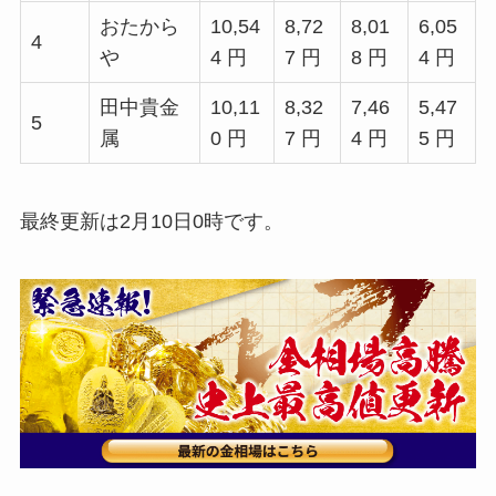
おたから
10,54
8,72
8,01
6,05
4
や
4 円
7 円
8 円
4 円
田中貴金
10,11
8,32
7,46
5,47
5
属
0 円
7 円
4 円
5 円
最終更新は2月10日0時です。