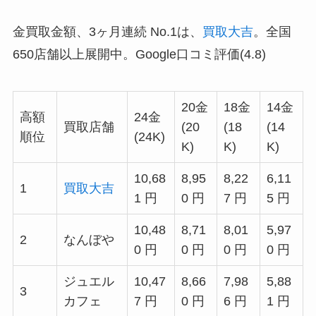
金買取金額、3ヶ月連続 No.1は、
買取大吉
。全国
650店舗以上展開中。Google口コミ評価(4.8)
20金
18金
14金
高額
24金
買取店舗
(20
(18
(14
順位
(24K)
K)
K)
K)
10,68
8,95
8,22
6,11
1
買取大吉
1 円
0 円
7 円
5 円
10,48
8,71
8,01
5,97
2
なんぼや
0 円
0 円
0 円
0 円
ジュエル
10,47
8,66
7,98
5,88
3
カフェ
7 円
0 円
6 円
1 円