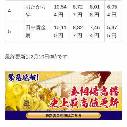
おたから
10,54
8,72
8,01
6,05
4
や
4 円
7 円
8 円
4 円
田中貴金
10,11
8,32
7,46
5,47
5
属
0 円
7 円
4 円
5 円
最終更新は2月10日0時です。