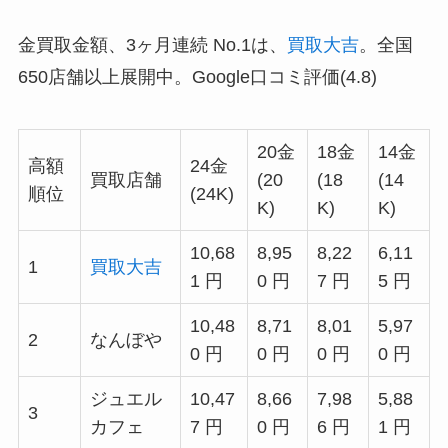
金買取金額、3ヶ月連続 No.1は、
買取大吉
。全国
650店舗以上展開中。Google口コミ評価(4.8)
20金
18金
14金
高額
24金
買取店舗
(20
(18
(14
順位
(24K)
K)
K)
K)
10,68
8,95
8,22
6,11
1
買取大吉
1 円
0 円
7 円
5 円
10,48
8,71
8,01
5,97
2
なんぼや
0 円
0 円
0 円
0 円
ジュエル
10,47
8,66
7,98
5,88
3
カフェ
7 円
0 円
6 円
1 円