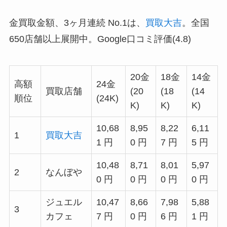
金買取金額、3ヶ月連続 No.1は、
買取大吉
。全国
650店舗以上展開中。Google口コミ評価(4.8)
20金
18金
14金
高額
24金
買取店舗
(20
(18
(14
順位
(24K)
K)
K)
K)
10,68
8,95
8,22
6,11
1
買取大吉
1 円
0 円
7 円
5 円
10,48
8,71
8,01
5,97
2
なんぼや
0 円
0 円
0 円
0 円
ジュエル
10,47
8,66
7,98
5,88
3
カフェ
7 円
0 円
6 円
1 円