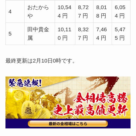
おたから
10,54
8,72
8,01
6,05
4
や
4 円
7 円
8 円
4 円
田中貴金
10,11
8,32
7,46
5,47
5
属
0 円
7 円
4 円
5 円
最終更新は2月10日0時です。