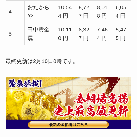
おたから
10,54
8,72
8,01
6,05
4
や
4 円
7 円
8 円
4 円
田中貴金
10,11
8,32
7,46
5,47
5
属
0 円
7 円
4 円
5 円
最終更新は2月10日0時です。