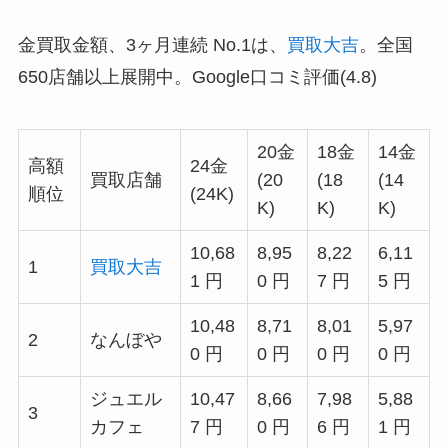
金買取金額、3ヶ月連続 No.1は、
買取大吉
。全国
650店舗以上展開中。Google口コミ評価(4.8)
20金
18金
14金
高額
24金
買取店舗
(20
(18
(14
順位
(24K)
K)
K)
K)
10,68
8,95
8,22
6,11
1
買取大吉
1 円
0 円
7 円
5 円
10,48
8,71
8,01
5,97
2
なんぼや
0 円
0 円
0 円
0 円
ジュエル
10,47
8,66
7,98
5,88
3
カフェ
7 円
0 円
6 円
1 円