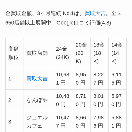
金買取金額、3ヶ月連続 No.1は、
買取大吉
。全国
650店舗以上展開中。Google口コミ評価(4.8)
20金
18金
14金
高額
24金
買取店舗
(20
(18
(14
順位
(24K)
K)
K)
K)
10,68
8,95
8,22
6,11
1
買取大吉
1 円
0 円
7 円
5 円
10,48
8,71
8,01
5,97
2
なんぼや
0 円
0 円
0 円
0 円
ジュエル
10,47
8,66
7,98
5,88
3
カフェ
7 円
0 円
6 円
1 円