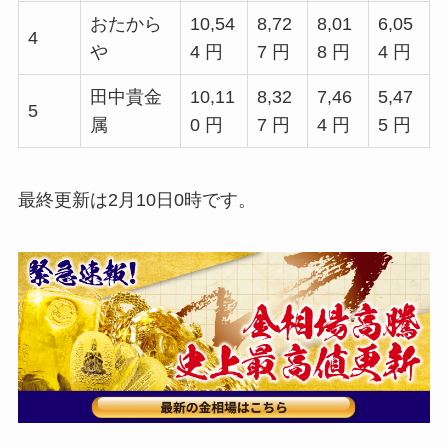
おたから
10,54
8,72
8,01
6,05
4
や
4 円
7 円
8 円
4 円
田中貴金
10,11
8,32
7,46
5,47
5
属
0 円
7 円
4 円
5 円
最終更新は2月10日0時です。