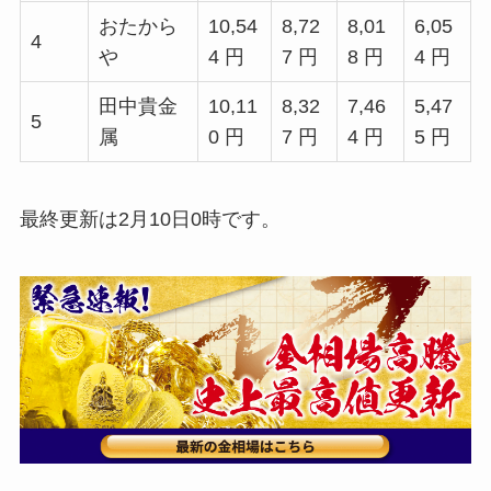
おたから
10,54
8,72
8,01
6,05
4
や
4 円
7 円
8 円
4 円
田中貴金
10,11
8,32
7,46
5,47
5
属
0 円
7 円
4 円
5 円
最終更新は2月10日0時です。