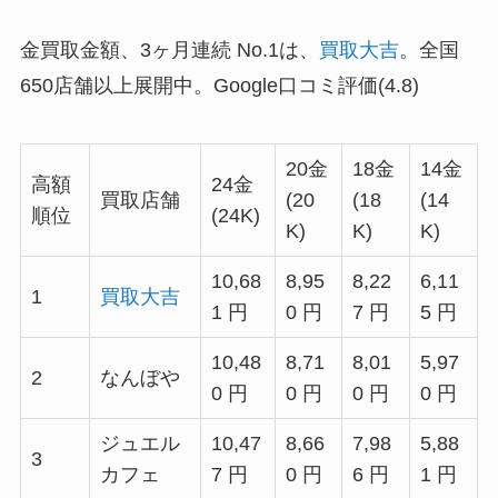
金買取金額、3ヶ月連続 No.1は、
買取大吉
。全国
650店舗以上展開中。Google口コミ評価(4.8)
20金
18金
14金
高額
24金
買取店舗
(20
(18
(14
順位
(24K)
K)
K)
K)
10,68
8,95
8,22
6,11
1
買取大吉
1 円
0 円
7 円
5 円
10,48
8,71
8,01
5,97
2
なんぼや
0 円
0 円
0 円
0 円
ジュエル
10,47
8,66
7,98
5,88
3
カフェ
7 円
0 円
6 円
1 円