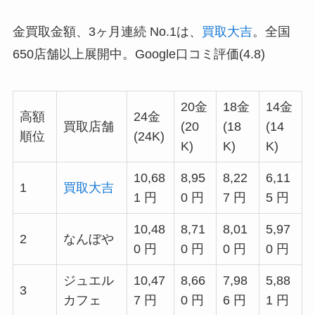
金買取金額、3ヶ月連続 No.1は、
買取大吉
。全国
650店舗以上展開中。Google口コミ評価(4.8)
20金
18金
14金
高額
24金
買取店舗
(20
(18
(14
順位
(24K)
K)
K)
K)
10,68
8,95
8,22
6,11
1
買取大吉
1 円
0 円
7 円
5 円
10,48
8,71
8,01
5,97
2
なんぼや
0 円
0 円
0 円
0 円
ジュエル
10,47
8,66
7,98
5,88
3
カフェ
7 円
0 円
6 円
1 円