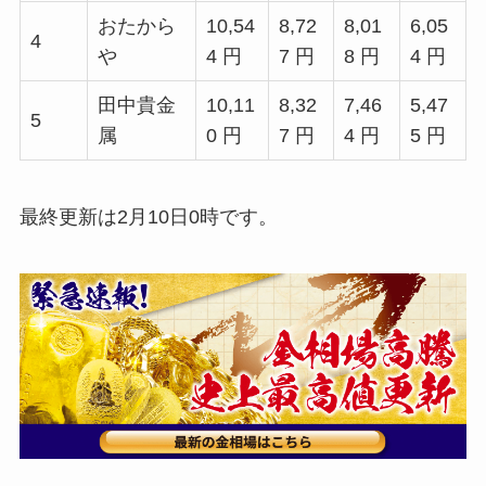
おたから
10,54
8,72
8,01
6,05
4
や
4 円
7 円
8 円
4 円
田中貴金
10,11
8,32
7,46
5,47
5
属
0 円
7 円
4 円
5 円
最終更新は2月10日0時です。