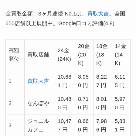
金買取金額、3ヶ月連続 No.1は、
買取大吉
。全国
650店舗以上展開中。Google口コミ評価(4.8)
20金
18金
14金
高額
24金
買取店舗
(20
(18
(14
順位
(24K)
K)
K)
K)
10,68
8,95
8,22
6,11
1
買取大吉
1 円
0 円
7 円
5 円
10,48
8,71
8,01
5,97
2
なんぼや
0 円
0 円
0 円
0 円
ジュエル
10,47
8,66
7,98
5,88
3
カフェ
7 円
0 円
6 円
1 円