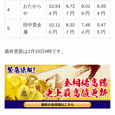
おたから
10,54
8,72
8,01
6,05
4
や
4 円
7 円
8 円
4 円
田中貴金
10,11
8,32
7,46
5,47
5
属
0 円
7 円
4 円
5 円
最終更新は2月10日0時です。